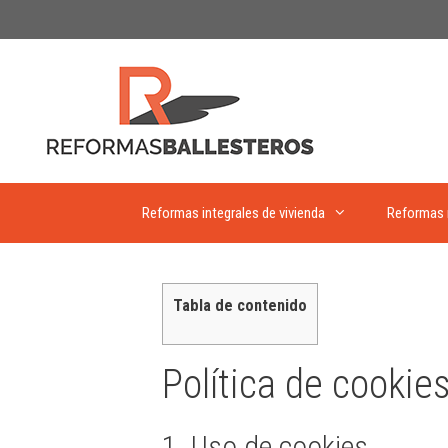
Saltar
al
contenido
Reformas integrales de vivienda
Reformas
Tabla de contenido
Política de cookie
1. Uso de cookies