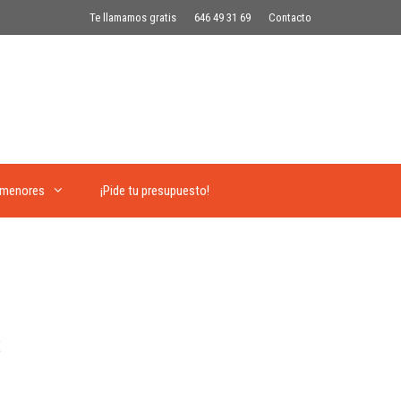
Te llamamos gratis
646 49 31 69
Contacto
 menores
¡Pide tu presupuesto!
s